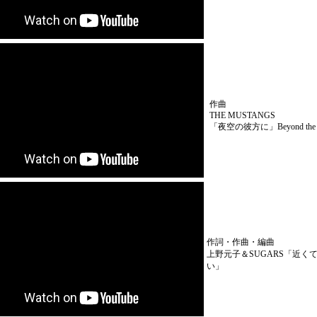
作曲
THE MUSTANGS
「夜空の彼方に」Beyond the ni
作詞・作曲・編曲
上野元子＆SUGARS「近く
い」