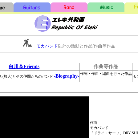
モカバンド
以外の活動と作品/作曲等作品
白川＆Friends
作曲等作品
作詞・作曲・編曲を行った作品
-Biography-
モ
ん(故人)とその仲間たちのバンド
作曲
モカバンド
「ドライ・サーフ」DRY SU