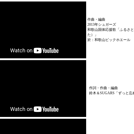
作曲・編曲
2013年シュガーズ
和歌山国体応援歌「ふるさと
た）」
於：和歌山ビックホエール
作詞・作曲・編曲
鈴木＆SUGARS「ずっと