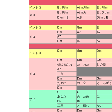
イントロ
E．F♯m
A♭m.F♯m
E．F♯m
E．F♯m
A♭m.A
E．D♭m
メロ
D♭m．B
A.B
D♭m．E
イントロ
Dm
Gm
E
Dm
A7
A7
A7
メロ
Dm
A7
A7
Dm
Gm
Dm
イントロ
Dm
Dm
Gm
ぜにまかれ
た わた
しの髪
A7
メロ
き
Dm
Dm
Gm
たぐに
の 空
と みずう
Dm
C
C
F
あなた
の ため
に
サビ
B♭
B♭
F
二度
と 帰ら
ない
Dm
Dm
Gm