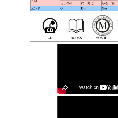
メロ
ろい小舟
に 野ば
らを 飾
エンド
Gm
Dm
Gm
CD
BOOKS
MOSRITE