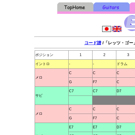
コード譜
/「レッツ・ゴー」
ポジション
1
2
3
イントロ
-
-
ドラム
C
C
C
メロ
G
F7
C
C7
C7
D7
サビ
C
C
C
メロ
G
F7
C
E7
E7
D7