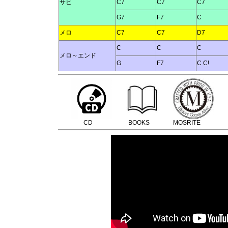
サビ
C7
C7
C7
G7
F7
C
メロ
C7
C7
D7
C
C
C
メロ～エンド
G
F7
C C!
CD
BOOKS
MOSRITE