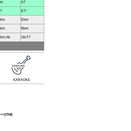
Am
A7
7
E7!
Ebm
Ebm
Bbm
Bbm
bm.Ab
Gb.F7
KARAOKE
!(THE