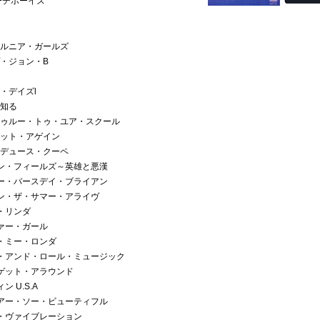
ーチボーイズ
フォルニア・ガールズ
プ・ジョン・B
ル・デイズl
ぞ知る
・トゥルー・トゥ・ユア・スクール
イット・アゲイン
ル・デュース・クーペ
ットン・フィールズ～英雄と悪漢
ッピー・バースデイ・ブライアン
ーピン・ザ・サマー・アライヴ
ィ・リンダ
ファー・ガール
プ・ミー・ロンダ
ック・アンド・ロール・ミュージック
・ゲット・アラウンド
ン U.S.A
ー・アー・ソー・ビューティフル
ド・ヴァイブレーション