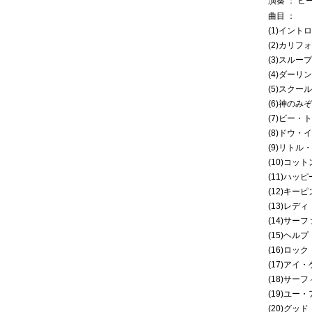
演奏 ： ビ
曲目 ：
(1)イントロ
(2)カリ
(3)スルー
(4)ダーリン
(5)スクー
(6)神のみ
(7)ビー
(8)ドウ・
(9)リト
(10)コ
(11)ハ
(12)キ
(13)レデ
(14)サー
(15)ヘル
(16)ロ
(17)アイ
(18)サーフィ
(19)ユ
(20)グッ