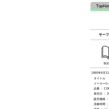
サーフ
BO
1980年6
タイトル 
メーカー/レ
品番 ： COB
発売日 ： 20
販売価格 ： 
演奏時間 ： 