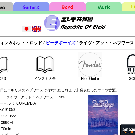
ィン＆ホット・ロッド /
ビーチボーイズ
/ ライヴ・アット・ネブワース・
OKS
インスト大全
Elec Guitar
SC
月21日にイギリスのネブワースで行われたこれまで未発表だったライヴ音源。
： ライヴ・アット・ネブワース・1980
ーベル ： COROMBIA
Y-91053
03/10/22
3990円
70min