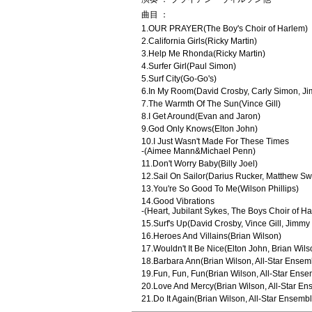
曲目 ：
1.OUR PRAYER(The Boy's Choir of Harlem)
2.California Girls(Ricky Martin)
3.Help Me Rhonda(Ricky Martin)
4.Surfer Girl(Paul Simon)
5.Surf City(Go-Go's)
6.In My Room(David Crosby, Carly Simon, 
7.The Warmth Of The Sun(Vince Gill)
8.I Get Around(Evan and Jaron)
9.God Only Knows(Elton John)
10.I Just Wasn't Made For These Times
-(Aimee Mann&Michael Penn)
11.Don't Worry Baby(Billy Joel)
12.Sail On Sailor(Darius Rucker, Matthew Sw
13.You're So Good To Me(Wilson Phillips)
14.Good Vibrations
-(Heart, Jubilant Sykes, The Boys Choir of H
15.Surf's Up(David Crosby, Vince Gill, Jimm
16.Heroes And Villains(Brian Wilson)
17.Wouldn't It Be Nice(Elton John, Brian Wils
18.Barbara Ann(Brian Wilson, All-Star Ensem
19.Fun, Fun, Fun(Brian Wilson, All-Star Ense
20.Love And Mercy(Brian Wilson, All-Star En
21.Do It Again(Brian Wilson, All-Star Ensemb