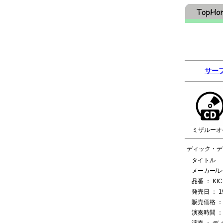
サー
ミザルーオ
ディック・デ
タイトル ：
メーカー/レー
品番 ： KIC
発売日 ： 1
販売価格 ： 
演奏時間 ：