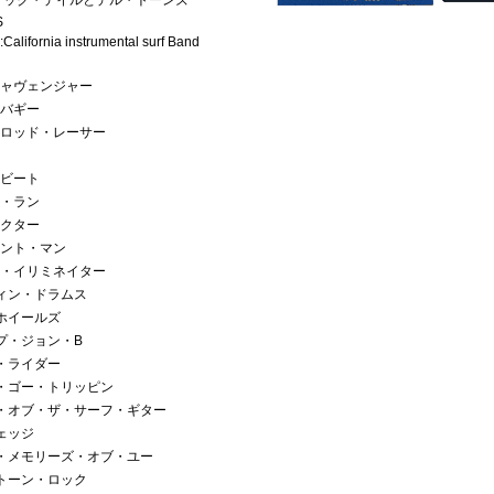
ディック・デイルとデル・トーンズ
S
:California instrumental surf Band
キャヴェンジャー
・バギー
ト・ロッド・レーサー
・ビート
ジ・ラン
ィクター
ミント・マン
ター・イリミネイター
フィン・ドラムス
・ホイールズ
ープ・ジョン・B
ト・ライダー
ツ・ゴー・トリッピン
ング・オブ・ザ・サーフ・ギター
ウェッジ
ーズ・メモリーズ・オブ・ユー
・トーン・ロック