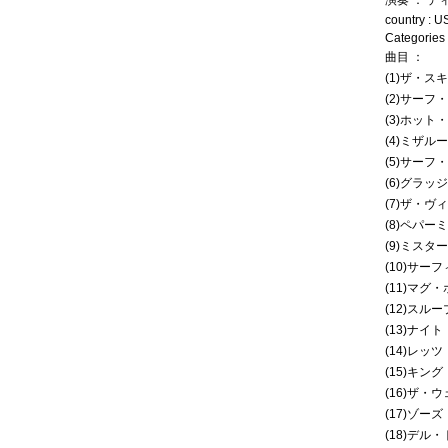
演奏 ： 
country : U
Categories 
曲目 ：
(1)ザ・ス
(2)サーフ
(3)ホッ
(4)ミザルー
(5)サーフ
(6)グラッ
(7)ザ・ヴ
(8)ペパー
(9)ミス
(10)サー
(11)マグ
(12)スル
(13)ナイ
(14)レッ
(15)キ
(16)ザ・
(17)ゾ
(18)デル