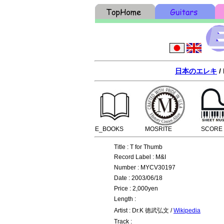
日本のエレキ
/
E_BOOKS
MOSRITE
SCORE
Title : T for Thumb
Record Label : M&I
Number : MYCV30197
Date : 2003/06/18
Price : 2,000yen
Length :
Artist : Dr.K 徳武弘文 /
Wikipedia
Track :