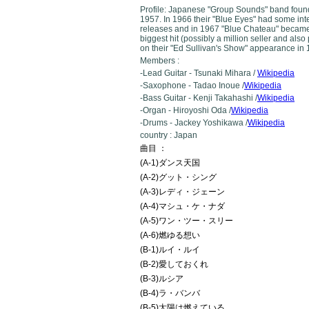
Profile: Japanese "Group Sounds" band foun
1957. In 1966 their "Blue Eyes" had some int
releases and in 1967 "Blue Chateau" became
biggest hit (possibly a million seller and als
on their "Ed Sullivan's Show" appearance in 
Members :
-Lead Guitar - Tsunaki Mihara /
Wikipedia
-Saxophone - Tadao Inoue /
Wikipedia
-Bass Guitar - Kenji Takahashi /
Wikipedia
-Organ - Hiroyoshi Oda /
Wikipedia
-Drums - Jackey Yoshikawa /
Wikipedia
country : Japan
曲目 ：
(A-1)ダンス天国
(A-2)グット・シング
(A-3)レディ・ジェーン
(A-4)マシュ・ケ・ナダ
(A-5)ワン・ツー・スリー
(A-6)燃ゆる想い
(B-1)ルイ・ルイ
(B-2)愛しておくれ
(B-3)ルシア
(B-4)ラ・バンバ
(B-5)太陽は燃えている