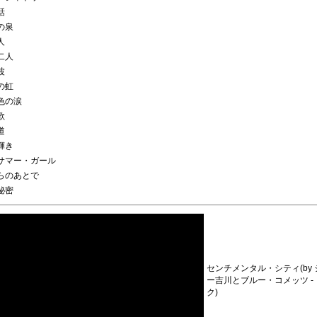
話
アの泉
人
の二人
波
ろの虹
れ色の涙
歌
道
の輝き
・サマー・ガール
ならのあとで
な秘密
センチメンタル・シティ(by
ー吉川とブルー・コメッツ -
ク)