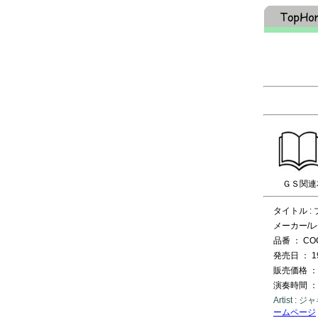
ＧＳ関連
タイトル 
メーカー/レ
品番 ： COC
発売日 ： 1
販売価格 ： 
演奏時間 ：
Artist 
ームページ