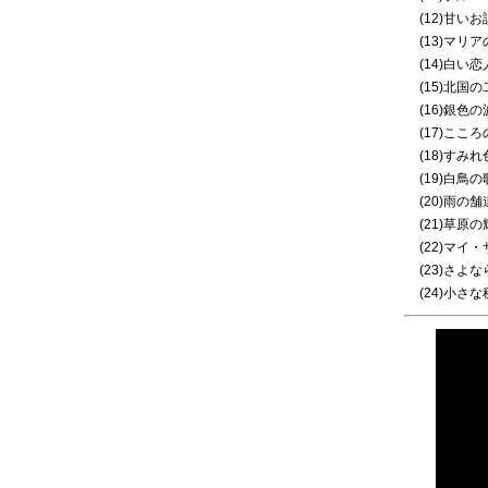
(12)甘いお
(13)マリ
(14)白い恋
(15)北国
(16)銀色の
(17)ここ
(18)すみ
(19)白鳥の
(20)雨の舗
(21)草原
(22)マイ
(23)さよ
(24)小さ