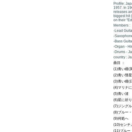
Profile: J
1957. In 19
releases a
biggest hit 
on their "E
Members :
-Lead Guita
-Saxophone
-Bass Guita
-Organ - Hi
-Drums - J
country : J
曲目 ：
(1)青い瞳(
(2)青い彗
(3)青い瞳(
(4)マリナ
(5)青い渚
(6)星に祈
(7)ジング
(8)ブルー
(9)何処へ
(10)セン
(11)ブル