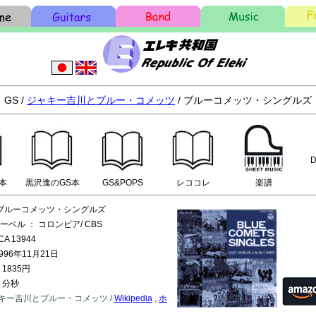
GS /
ジャキー吉川とブルー・コメッツ
/ ブルーコメッツ・シングルズ
D
本
黒沢進のGS本
GS&POPS
レココレ
楽譜
: ブルーコメッツ・シングルズ
ーベル ： コロンビア/ CBS
A 13944
996年11月21日
1835円
 分秒
: ジャキー吉川とブルー・コメッツ /
Wikipedia
,
ホ