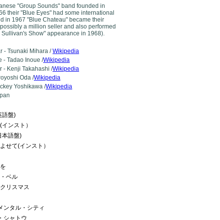
apanese "Group Sounds" band founded in
66 their "Blue Eyes" had some international
nd in 1967 "Blue Chateau" became their
(possibly a million seller and also performed
d Sullivan's Show" appearance in 1968).
r - Tsunaki Mihara /
Wikipedia
 - Tadao Inoue /
Wikipedia
r - Kenji Takahashi /
Wikipedia
royoshi Oda /
Wikipedia
ackey Yoshikawa /
Wikipedia
apan
英語盤)
星(インスト）
日本語盤)
によせて(インスト）
りを
ル・ベル
・クリスマス
チメンタル・シティ
ー・シャトウ