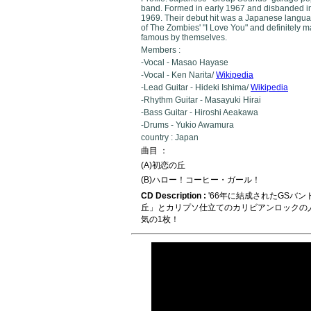
band. Formed in early 1967 and disbanded in 
1969. Their debut hit was a Japanese langu
of The Zombies' "I Love You" and definitely m
famous by themselves.
Members :
-Vocal - Masao Hayase
-Vocal - Ken Narita/
Wikipedia
-Lead Guitar - Hideki Ishima/
Wikipedia
-Rhythm Guitar - Masayuki Hirai
-Bass Guitar - Hiroshi Aeakawa
-Drums - Yukio Awamura
country : Japan
曲目 ：
(A)初恋の丘
(B)ハロー！コーヒー・ガール！
CD Description :
'66年に結成されたGSバ
丘」とカリプソ仕立てのカリビアンロックの
気の1枚！