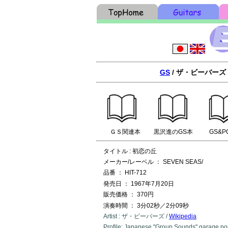
GS
/ ザ・ビーバーズ
ＧＳ関連本
黒沢進のGS本
GS&P
タイトル : 初恋の丘
メーカー/レーベル ： SEVEN SEAS/
品番 ： HIT-712
発売日 ： 1967年7月20日
販売価格 ： 370円
演奏時間 ： 3分02秒／2分09秒
Artist : ザ・ビーバーズ /
Wikipedia
Profile: Japanese "Group Sounds" garage po