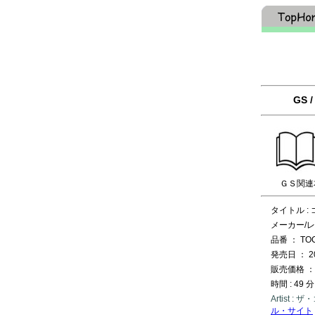
GS 
ＧＳ関連
タイトル : ゴ
メーカー/レ
品番 ： TOC
発売日 ： 2
販売価格 ： 
時間 : 49 分
Artist 
ル・サイト