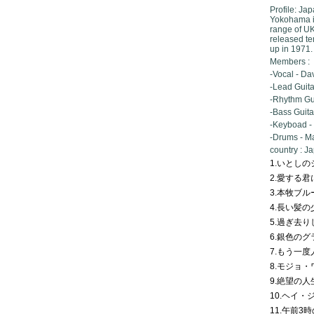
Profile: Ja
Yokohama i
range of UK
released te
up in 1971.
Members :
-Vocal - Da
-Lead Guita
-Rhythm Gui
-Bass Guita
-Keyboad - 
-Drums - M
country : J
1.いとしの
2.愛する君に
3.本牧ブル
4.長い髪の
5.過ぎ去り
6.銀色のグ
7.もう一度
8.モジョ・
9.絶望の人
10.ヘイ・ジ
11.午前3