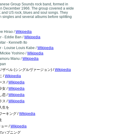
panese Group Sounds rock band, formed in
n December 1966. The group covered a wide
 and US rock, blues and soul songs. They
n singles and several albums before splitting
ve Hirao /
Wikipedia
r - Eddie Ban /
Wikipedia
tar - Kenneth Ito
r - Louise Louis Kabe /
Wikipedia
Mickie Yoshino /
Wikipedia
amoru Manu /
Wikipedia
apan
ジザベル (シングルヴァージョン) /
Wikipedia
 /
Wikipedia
ース /
Wikipedia
少女 /
Wikipedia
し恋 /
Wikipedia
ラス /
Wikipedia
人生を
ワーキング /
Wikipedia
生
ョー /
Wikipedia
時のハプニング