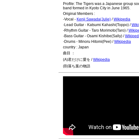
Profile: The Tigers was a Japanese group s
band formed in Kyoto City in June 1965.
Original Members :
-Vocal -
Kenji Sawada(Julie)
/
Wikipedia
-Lead Guitar - Katsumi Kahashi(Toppo) /
Wiki
-Rhythm Guitar - Taro Morimoto(Taro) /
Wikip
-Bass Guitar - Osami Kishibe(Sally) /
Wikiped
-Drums - Minoru Hitomi(Pee) /
Wikipedia
country : Japan
曲目 ：
(A)君だけに愛を /
Wikipedia
(B)落ち葉の物語