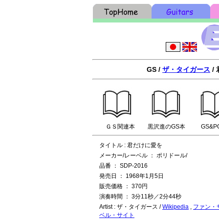
GS /
ザ・タイガース
/
ＧＳ関連本
黒沢進のGS本
GS&P
タイトル : 君だけに愛を
メーカー/レーベル ： ポリドール/
品番 ： SDP-2016
発売日 ： 1968年1月5日
販売価格 ： 370円
演奏時間 ： 3分11秒／2分44秒
Artist : ザ・タイガース /
Wikipedia
,
ファン・
ベル・サイト